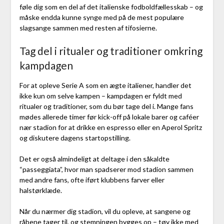
føle dig som en del af det italienske fodboldfællesskab – og
måske endda kunne synge med på de mest populære
slagsange sammen med resten af tifosierne.
Tag del i ritualer og traditioner omkring
kampdagen
For at opleve Serie A som en ægte italiener, handler det
ikke kun om selve kampen – kampdagen er fyldt med
ritualer og traditioner, som du bør tage del i. Mange fans
mødes allerede timer før kick-off på lokale barer og caféer
nær stadion for at drikke en espresso eller en Aperol Spritz
og diskutere dagens startopstilling.
Det er også almindeligt at deltage i den såkaldte
“passeggiata”, hvor man spadserer mod stadion sammen
med andre fans, ofte iført klubbens farver eller
halstørklæde.
Når du nærmer dig stadion, vil du opleve, at sangene og
råbene tager til, og stemningen bygges op – tøv ikke med