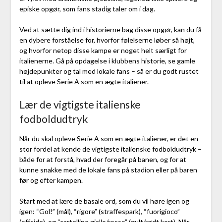
episke opgør, som fans stadig taler om i dag.
Ved at sætte dig ind i historierne bag disse opgør, kan du få
en dybere forståelse for, hvorfor følelserne løber så højt,
og hvorfor netop disse kampe er noget helt særligt for
italienerne. Gå på opdagelse i klubbens historie, se gamle
højdepunkter og tal med lokale fans – så er du godt rustet
til at opleve Serie A som en ægte italiener.
Lær de vigtigste italienske
fodboldudtryk
Når du skal opleve Serie A som en ægte italiener, er det en
stor fordel at kende de vigtigste italienske fodboldudtryk –
både for at forstå, hvad der foregår på banen, og for at
kunne snakke med de lokale fans på stadion eller på baren
før og efter kampen.
Start med at lære de basale ord, som du vil høre igen og
igen: “Gol!” (mål), “rigore” (straffespark), “fuorigioco”
(offside), og “cartellino giallo/rosso” (gult/rødt kort). Når