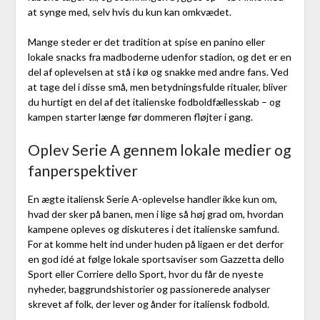
at synge med, selv hvis du kun kan omkvædet.
Mange steder er det tradition at spise en panino eller
lokale snacks fra madboderne udenfor stadion, og det er en
del af oplevelsen at stå i kø og snakke med andre fans. Ved
at tage del i disse små, men betydningsfulde ritualer, bliver
du hurtigt en del af det italienske fodboldfællesskab – og
kampen starter længe før dommeren fløjter i gang.
Oplev Serie A gennem lokale medier og
fanperspektiver
En ægte italiensk Serie A-oplevelse handler ikke kun om,
hvad der sker på banen, men i lige så høj grad om, hvordan
kampene opleves og diskuteres i det italienske samfund.
For at komme helt ind under huden på ligaen er det derfor
en god idé at følge lokale sportsaviser som Gazzetta dello
Sport eller Corriere dello Sport, hvor du får de nyeste
nyheder, baggrundshistorier og passionerede analyser
skrevet af folk, der lever og ånder for italiensk fodbold.