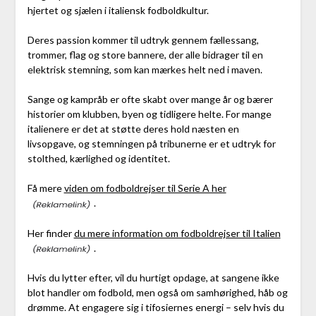
hjertet og sjælen i italiensk fodboldkultur.
Deres passion kommer til udtryk gennem fællessang,
trommer, flag og store bannere, der alle bidrager til en
elektrisk stemning, som kan mærkes helt ned i maven.
Sange og kampråb er ofte skabt over mange år og bærer
historier om klubben, byen og tidligere helte. For mange
italienere er det at støtte deres hold næsten en
livsopgave, og stemningen på tribunerne er et udtryk for
stolthed, kærlighed og identitet.
Få mere
viden om fodboldrejser til Serie A her
.
Her finder
du mere information om fodboldrejser til Italien
.
Hvis du lytter efter, vil du hurtigt opdage, at sangene ikke
blot handler om fodbold, men også om samhørighed, håb og
drømme. At engagere sig i tifosiernes energi – selv hvis du