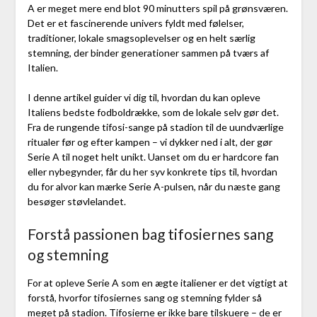
A er meget mere end blot 90 minutters spil på grønsværen.
Det er et fascinerende univers fyldt med følelser,
traditioner, lokale smagsoplevelser og en helt særlig
stemning, der binder generationer sammen på tværs af
Italien.
I denne artikel guider vi dig til, hvordan du kan opleve
Italiens bedste fodboldrække, som de lokale selv gør det.
Fra de rungende tifosi-sange på stadion til de uundværlige
ritualer før og efter kampen – vi dykker ned i alt, der gør
Serie A til noget helt unikt. Uanset om du er hardcore fan
eller nybegynder, får du her syv konkrete tips til, hvordan
du for alvor kan mærke Serie A-pulsen, når du næste gang
besøger støvlelandet.
Forstå passionen bag tifosiernes sang
og stemning
For at opleve Serie A som en ægte italiener er det vigtigt at
forstå, hvorfor tifosiernes sang og stemning fylder så
meget på stadion. Tifosierne er ikke bare tilskuere – de er