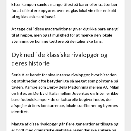
Efter kampen samles mange tifosi på barer eller trattoriaer
for at diskutere opgøret over et glas lokal vin eller en kold
øl og klassiske antipasti.
At tage del i disse madtraditioner giver dig ikke bare energi
til at heppe, men også mulighed for at mærke den lokale
stemning og komme tættere på de italienske fans.
Dyk ned i de klassiske rivalopgør og
deres historie
Serie A er kendt for sine intense rivalopgør, hvor historien
og stoltheden ofte betyder lige så meget som pointene på
tavlen. Kampe som Derby della Madonnina mellem AC Milan
og Inter, og Derby d’Italia mellem Juventus og Inter, er ikke
bare fodboldkampe – de er kulturelle begivenheder, der
afspejler årtiers konkurrence, lokale traditioner og byernes
identitet.
Mange af disse rivalopgør går flere generationer tilbage og
er fyldt med dramatiske øjeblikke, legendariske spillere og