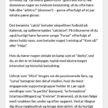
dommeren tager en tvivlsom beslutning, vil du ofte høre
folk råbe “arbitro!” (dommer!) – gerne efterfulgt af et par
mindre pæne gloser.
Det berømte “calcio” betyder simpelthen fodbold på
italiensk, og spillerne kaldes “calciatori”. På tribunerne vil du
også hurtigt høre fansene synge “Forza!” efterfulgt af
deres holds navn, som betyder noget i retning af “Kom så!”
eller “Heja!”.
Hvis du hører nogen omtale en kamp som et “derby”, ved
du, at det er et lokalopgør, typisk med ekstra meget
intensitet og historisk betydning.
Udtryk som “tifosi” bruges om de passionerede fans, og
“curva” betegner den del af stadion, hvor de mest
engagerede supportergrupper holder til. Lær også
vendinger som “la partita” (kampen), “la formazione”
(startopstillingen) og “il mister” (træneren), så du kan følge
med i snakken før, under og efter opgøret. Ved at tilegne
dig disse nøgleudtryk og bruge dem aktivt, vil du hurtigt