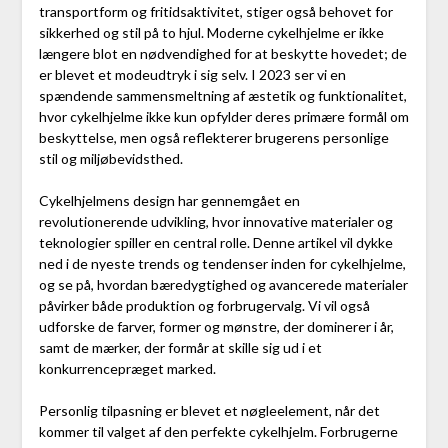
transportform og fritidsaktivitet, stiger også behovet for
sikkerhed og stil på to hjul. Moderne cykelhjelme er ikke
længere blot en nødvendighed for at beskytte hovedet; de
er blevet et modeudtryk i sig selv. I 2023 ser vi en
spændende sammensmeltning af æstetik og funktionalitet,
hvor cykelhjelme ikke kun opfylder deres primære formål om
beskyttelse, men også reflekterer brugerens personlige
stil og miljøbevidsthed.
Cykelhjelmens design har gennemgået en
revolutionerende udvikling, hvor innovative materialer og
teknologier spiller en central rolle. Denne artikel vil dykke
ned i de nyeste trends og tendenser inden for cykelhjelme,
og se på, hvordan bæredygtighed og avancerede materialer
påvirker både produktion og forbrugervalg. Vi vil også
udforske de farver, former og mønstre, der dominerer i år,
samt de mærker, der formår at skille sig ud i et
konkurrencepræget marked.
Personlig tilpasning er blevet et nøgleelement, når det
kommer til valget af den perfekte cykelhjelm. Forbrugerne