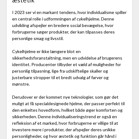
I 2023 ser vi en markant tendens, hvor individualisme spiller
en central rolle i udformningen af cykelhjelme. Denne
udvikling afspejler en bredere social bevægelse, hvor
forbrugerne søger produkter, der kan tilpasses deres
personlige smag og livsstil.
Cykelhjelme er ikke længere blot en
sikkerhedsforanstaltning, men en udvidelse af brugerens
identitet. Producenter tilbyder et væld af muligheder for
personlig tilpasning, lige fra udskiftelige skaller og
justerbare stropper til et bredt udvalg af farver og
mønstre.
Derudover er der kommet nye teknologier, som gør det
muligt at få specialdesignede hjelme, der passer perfekt til
den enkeltes hovedform, hvilket både øger komforten og
sikkerheden. Denne individualiseringstrend er også en
refleksion af et marked, hvor forbrugerne er villige til at
investere mere i produkter, der afspejler deres unikke
personligheder, og hvor æstetik og funktion går hånd i