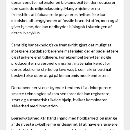
genanvendte materialer og biokompositter, der reducerer
den samlede miljøbelastning. Mange hjelme er nu
fremstillet af biobaserede polymerer, hvilket ikke kun
mindsker afhængigheden af fossile brændstoffer, men også
giver hjelme, der kan nedbrydes biologisk i slutningen af
deres livscyklus.
Samtidig har teknologiske fremskridt gjort det muligt at
integrere stødabsorberende materialer, der er både lettere
og stærkere end tidligere. For eksempel benytter nogle
producenter nu aerogel og grafen, materialer kendt for
deres ekstreme styrke og lave vægt, som sikrer optimal
beskyttelse uden at gå på kompromis med komforten.
Derudover ser vi en stigende tendens til at inkorporere
smarte teknologier, såsom sensorer der kan registrere
styrt og automatisk tilkalde hjælp, hvilket kombinerer
sikkerhed med innovation.
Bæredygtighed går hånd i hånd med holdbarhed, og mange
af de nyeste cykelhjelme er designet til at have en længere