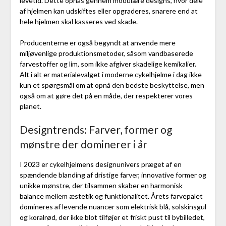
levetid. Dette opnås gennem modulære designs, hvor dele
af hjelmen kan udskiftes eller opgraderes, snarere end at
hele hjelmen skal kasseres ved skade.
Producenterne er også begyndt at anvende mere
miljøvenlige produktionsmetoder, såsom vandbaserede
farvestoffer og lim, som ikke afgiver skadelige kemikalier.
Alt i alt er materialevalget i moderne cykelhjelme i dag ikke
kun et spørgsmål om at opnå den bedste beskyttelse, men
også om at gøre det på en måde, der respekterer vores
planet.
Designtrends: Farver, former og
mønstre der dominerer i år
I 2023 er cykelhjelmens designunivers præget af en
spændende blanding af dristige farver, innovative former og
unikke mønstre, der tilsammen skaber en harmonisk
balance mellem æstetik og funktionalitet. Årets farvepalet
domineres af levende nuancer som elektrisk blå, solskinsgul
og koralrød, der ikke blot tilføjer et friskt pust til bybilledet,