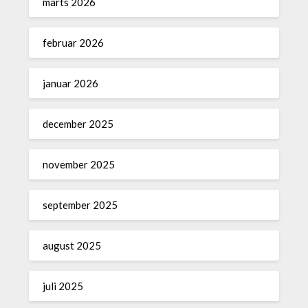
marts 2026
februar 2026
januar 2026
december 2025
november 2025
september 2025
august 2025
juli 2025