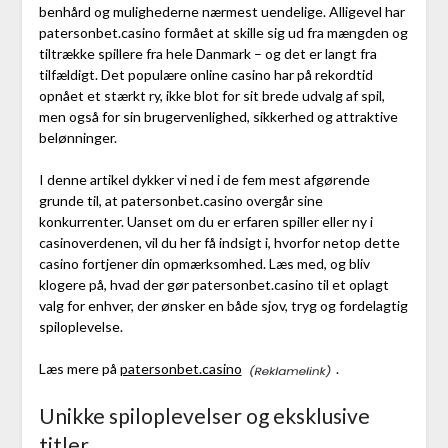
benhård og mulighederne nærmest uendelige. Alligevel har
patersonbet.casino formået at skille sig ud fra mængden og
tiltrække spillere fra hele Danmark – og det er langt fra
tilfældigt. Det populære online casino har på rekordtid
opnået et stærkt ry, ikke blot for sit brede udvalg af spil,
men også for sin brugervenlighed, sikkerhed og attraktive
belønninger.
I denne artikel dykker vi ned i de fem mest afgørende
grunde til, at patersonbet.casino overgår sine
konkurrenter. Uanset om du er erfaren spiller eller ny i
casinoverdenen, vil du her få indsigt i, hvorfor netop dette
casino fortjener din opmærksomhed. Læs med, og bliv
klogere på, hvad der gør patersonbet.casino til et oplagt
valg for enhver, der ønsker en både sjov, tryg og fordelagtig
spiloplevelse.
Læs mere på
patersonbet.casino
.
Unikke spiloplevelser og eksklusive
titler