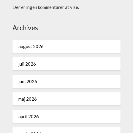
Der er ingen kommentarer at vise.
Archives
august 2026
juli 2026
juni 2026
maj 2026
april 2026