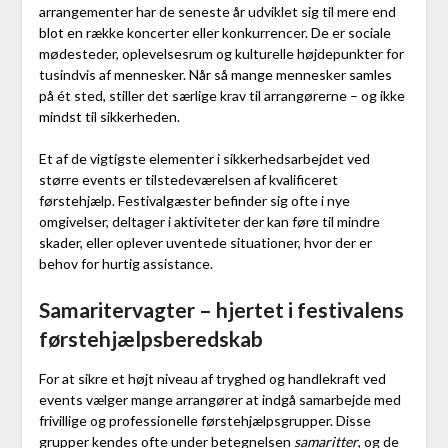
arrangementer har de seneste år udviklet sig til mere end
blot en række koncerter eller konkurrencer. De er sociale
mødesteder, oplevelsesrum og kulturelle højdepunkter for
tusindvis af mennesker. Når så mange mennesker samles
på ét sted, stiller det særlige krav til arrangørerne – og ikke
mindst til sikkerheden.
Et af de vigtigste elementer i sikkerhedsarbejdet ved
større events er tilstedeværelsen af kvalificeret
førstehjælp. Festivalgæster befinder sig ofte i nye
omgivelser, deltager i aktiviteter der kan føre til mindre
skader, eller oplever uventede situationer, hvor der er
behov for hurtig assistance.
Samaritervagter – hjertet i festivalens
førstehjælpsberedskab
For at sikre et højt niveau af tryghed og handlekraft ved
events vælger mange arrangører at indgå samarbejde med
frivillige og professionelle førstehjælpsgrupper. Disse
grupper kendes ofte under betegnelsen
samaritter
, og de