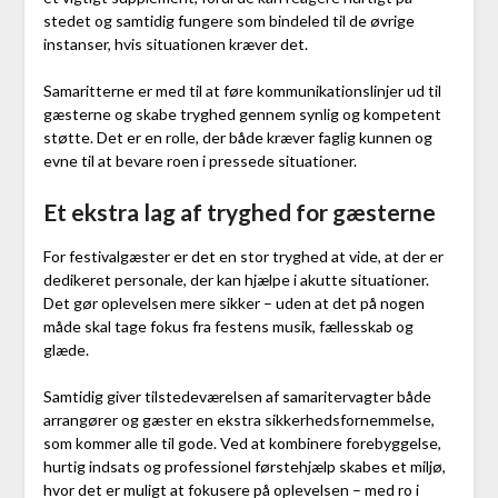
stedet og samtidig fungere som bindeled til de øvrige
instanser, hvis situationen kræver det.
Samaritterne er med til at føre kommunikationslinjer ud til
gæsterne og skabe tryghed gennem synlig og kompetent
støtte. Det er en rolle, der både kræver faglig kunnen og
evne til at bevare roen i pressede situationer.
Et ekstra lag af tryghed for gæsterne
For festivalgæster er det en stor tryghed at vide, at der er
dedikeret personale, der kan hjælpe i akutte situationer.
Det gør oplevelsen mere sikker – uden at det på nogen
måde skal tage fokus fra festens musik, fællesskab og
glæde.
Samtidig giver tilstedeværelsen af samaritervagter både
arrangører og gæster en ekstra sikkerhedsfornemmelse,
som kommer alle til gode. Ved at kombinere forebyggelse,
hurtig indsats og professionel førstehjælp skabes et miljø,
hvor det er muligt at fokusere på oplevelsen – med ro i