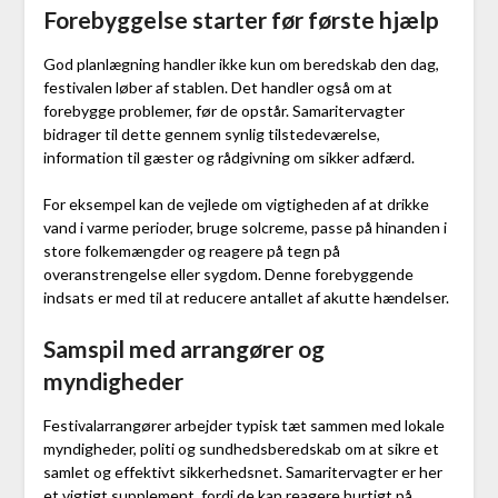
Forebyggelse starter før første hjælp
God planlægning handler ikke kun om beredskab den dag,
festivalen løber af stablen. Det handler også om at
forebygge problemer, før de opstår. Samaritervagter
bidrager til dette gennem synlig tilstedeværelse,
information til gæster og rådgivning om sikker adfærd.
For eksempel kan de vejlede om vigtigheden af at drikke
vand i varme perioder, bruge solcreme, passe på hinanden i
store folkemængder og reagere på tegn på
overanstrengelse eller sygdom. Denne forebyggende
indsats er med til at reducere antallet af akutte hændelser.
Samspil med arrangører og
myndigheder
Festivalarrangører arbejder typisk tæt sammen med lokale
myndigheder, politi og sundhedsberedskab om at sikre et
samlet og effektivt sikkerhedsnet. Samaritervagter er her
et vigtigt supplement, fordi de kan reagere hurtigt på