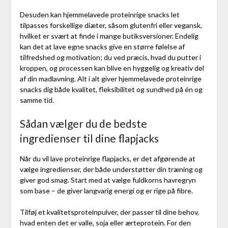
Desuden kan hjemmelavede proteinrige snacks let
tilpasses forskellige diæter, såsom glutenfri eller vegansk,
hvilket er svært at finde i mange butiksversioner. Endelig
kan det at lave egne snacks give en større følelse af
tilfredshed og motivation; du ved præcis, hvad du putter i
kroppen, og processen kan blive en hyggelig og kreativ del
af din madlavning. Alt i alt giver hjemmelavede proteinrige
snacks dig både kvalitet, fleksibilitet og sundhed på én og
samme tid.
Sådan vælger du de bedste
ingredienser til dine flapjacks
Når du vil lave proteinrige flapjacks, er det afgørende at
vælge ingredienser, der både understøtter din træning og
giver god smag. Start med at vælge fuldkorns havregryn
som base – de giver langvarig energi og er rige på fibre.
Tilføj et kvalitetsproteinpulver, der passer til dine behov,
hvad enten det er valle, soja eller ærteprotein. For den