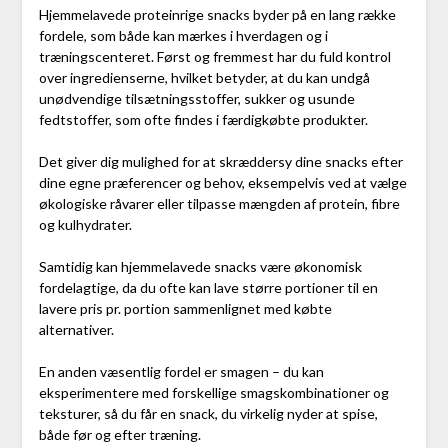
Hjemmelavede proteinrige snacks byder på en lang række
fordele, som både kan mærkes i hverdagen og i
træningscenteret. Først og fremmest har du fuld kontrol
over ingredienserne, hvilket betyder, at du kan undgå
unødvendige tilsætningsstoffer, sukker og usunde
fedtstoffer, som ofte findes i færdigkøbte produkter.
Det giver dig mulighed for at skræddersy dine snacks efter
dine egne præferencer og behov, eksempelvis ved at vælge
økologiske råvarer eller tilpasse mængden af protein, fibre
og kulhydrater.
Samtidig kan hjemmelavede snacks være økonomisk
fordelagtige, da du ofte kan lave større portioner til en
lavere pris pr. portion sammenlignet med købte
alternativer.
En anden væsentlig fordel er smagen – du kan
eksperimentere med forskellige smagskombinationer og
teksturer, så du får en snack, du virkelig nyder at spise,
både før og efter træning.