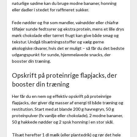
naturlige sødme kan du bruge modne bananer, honning
eller dadler i stedet for raffineret sukker.
Fede nødder og frø som mandler, valnødder eller chiafrø
tilføjer sunde fedtsyrer og ekstra protein, mens et lille drys
mørk chokolade eller tørret frugt kan give både smag og
tekstur. Undgå tilsætningsstoffer og vælg gerne
økologiske råvarer, hvis det er muligt – så får du det bedste
udgangspunkt for sunde, hjemmelavede snacks, der
booster din træning.
Opskrift på proteinrige flapjacks, der
booster din træning
Her får du en nem og effektiv opskrift på proteinrige
flapjacks, der giver dig masser af energi til både træning og
restitution. Start med at blande 200 g havregryn, 50 g
proteinpulver (fx vanilje eller chokolade), 2 modne bananer,
50 g hakkede nødder og 2 spsk honning i en stor skål.
Tilsæt herefter 1 dl mælk (eller plantedrik) og rør det hele