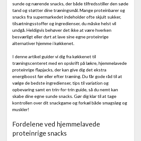
sunde og nærende snacks, der både tilfredsstiller den søde
tand og støtter dine træningsmål. Mange proteinbarer og
snacks fra supermarkedet indeholder ofte skjult sukker,
tilsætningsstoffer og ingredienser, du måske helst vil
undgå. Heldigvis behøver det ikke at være hverken
besværligt eller dyrt at lave sine egne proteinrige
alternativer hjemme i køkkenet.
I denne artikel guider vi dig fra køkkenet til
træningscenteret med en opskrift på lækre, hjemmelavede
proteinrige flapjacks, der kan give dig det ekstra
energiboost før eller efter træning. Du får gode råd til at
vælge de bedste ingredienser, tips til variation og
opbevaring samt en trin-for-trin guide, så du nemt kan
skabe dine egne sunde snacks. Gør dig klar til at tage
kontrollen over dit snackgame og forkæl både smagsløg og
muskler!
Fordelene ved hjemmelavede
proteinrige snacks