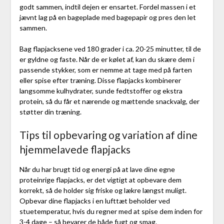
godt sammen, indtil dejen er ensartet. Fordel massen i et
jævnt lag på en bageplade med bagepapir og pres den let
sammen.
Bag flapjacksene ved 180 grader i ca. 20-25 minutter, til de
er gyldne og faste. Når de er kølet af, kan du skære dem i
passende stykker, som er nemme at tage med på farten
eller spise efter træning. Disse flapjacks kombinerer
langsomme kulhydrater, sunde fedtstoffer og ekstra
protein, så du får et nærende og mættende snackvalg, der
støtter din træning.
Tips til opbevaring og variation af dine
hjemmelavede flapjacks
Når du har brugt tid og energi på at lave dine egne
proteinrige flapjacks, er det vigtigt at opbevare dem
korrekt, så de holder sig friske og lækre længst muligt.
Opbevar dine flapjacks i en lufttæt beholder ved
stuetemperatur, hvis du regner med at spise dem inden for
3-4 dage – så bevarer de både fugt og smag.