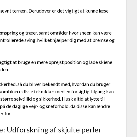
ujævnt terræn. Derudover er det vigtigt at kunne læse
fremspring og træer, samt områder hvor sneen kan være
ntrollerede sving, hvilket hjælper dig med at bremse og
agtigt at bruge en mere oprejst position og lade skiene
 den.
sikkerhed, så du bliver bekendt med, hvordan du bruger
kombinere disse teknikker med en forsigtig tilgang kan
tørre selvtillid og sikkerhed. Husk altid at lytte til
å de daglige vejr- og sneforhold, da disse kan ændre
r tur.
: Udforskning af skjulte perler