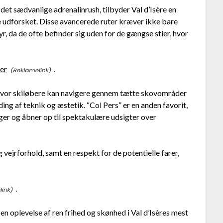
det sædvanlige adrenalinrush, tilbyder Val d’Isère en
ive udforsket. Disse avancerede ruter kræver ikke bare
r, da de ofte befinder sig uden for de gængse stier, hvor
er
.
 hvor skiløbere kan navigere gennem tætte skovområder
ing af teknik og æstetik. “Col Pers” er en anden favorit,
ger og åbner op til spektakulære udsigter over
vejrforhold, samt en respekt for de potentielle farer,
.
en oplevelse af ren frihed og skønhed i Val d’Isères mest