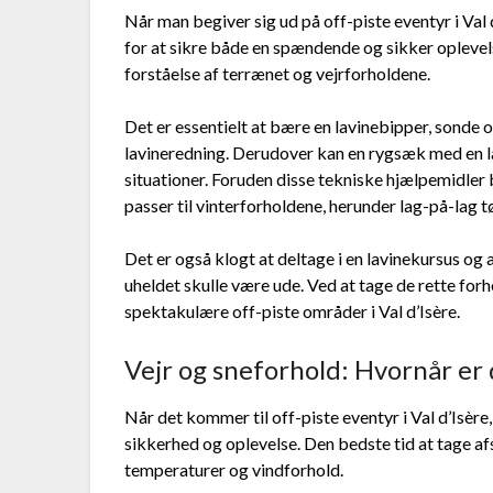
Når man begiver sig ud på off-piste eventyr i Val 
for at sikre både en spændende og sikker oplevel
forståelse af terrænet og vejrforholdene.
Det er essentielt at bære en lavinebipper, sonde
lavineredning. Derudover kan en rygsæk med en l
situationer. Foruden disse tekniske hjælpemidler 
passer til vinterforholdene, herunder lag-på-lag t
Det er også klogt at deltage i en lavinekursus og 
uheldet skulle være ude. Ved at tage de rette for
spektakulære off-piste områder i Val d’Isère.
Vejr og sneforhold: Hvornår er 
Når det kommer til off-piste eventyr i Val d’Isère,
sikkerhed og oplevelse. Den bedste tid at tage a
temperaturer og vindforhold.