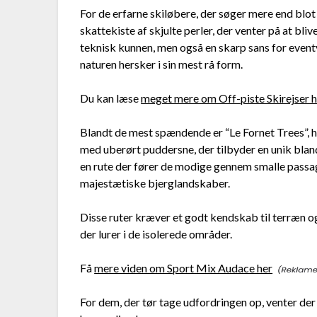
For de erfarne skiløbere, der søger mere end blot 
skattekiste af skjulte perler, der venter på at bl
teknisk kunnen, men også en skarp sans for eventy
naturen hersker i sin mest rå form.
Du kan læse
meget mere om Off-piste Skirejser h
Blandt de mest spændende er “Le Fornet Trees”,
med uberørt puddersne, der tilbyder en unik bland
en rute der fører de modige gennem smalle passa
majestætiske bjerglandskaber.
Disse ruter kræver et godt kendskab til terræn og 
der lurer i de isolerede områder.
Få
mere viden om Sport Mix Audace her
For dem, der tør tage udfordringen op, venter der 