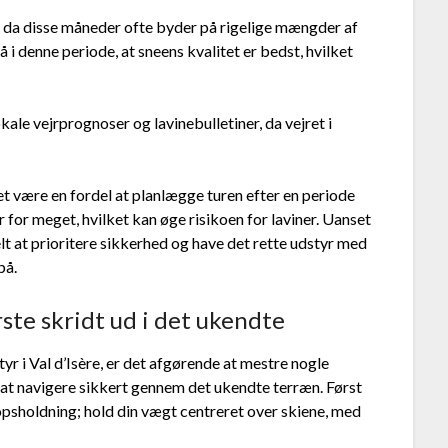
e, da disse måneder ofte byder på rigelige mængder af
 i denne periode, at sneens kvalitet er bedst, hvilket
kale vejrprognoser og lavinebulletiner, da vejret i
et være en fordel at planlægge turen efter en periode
 for meget, hvilket kan øge risikoen for laviner. Uanset
lt at prioritere sikkerhed og have det rette udstyr med
på.
ste skridt ud i det ukendte
tyr i Val d’Isère, er det afgørende at mestre nogle
at navigere sikkert gennem det ukendte terræn. Først
psholdning; hold din vægt centreret over skiene, med