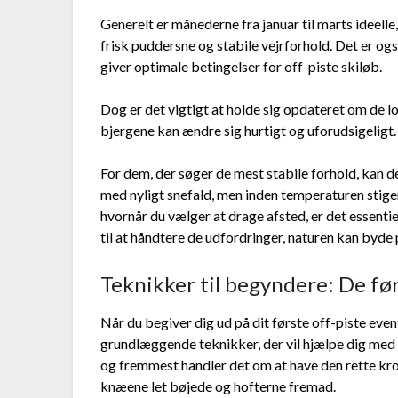
Generelt er månederne fra januar til marts ideell
frisk puddersne og stabile vejrforhold. Det er også
giver optimale betingelser for off-piste skiløb.
Dog er det vigtigt at holde sig opdateret om de lo
bjergene kan ændre sig hurtigt og uforudsigeligt.
For dem, der søger de mest stabile forhold, kan d
med nyligt snefald, men inden temperaturen stiger
hvornår du vælger at drage afsted, er det essentie
til at håndtere de udfordringer, naturen kan byde 
Teknikker til begyndere: De før
Når du begiver dig ud på dit første off-piste even
grundlæggende teknikker, der vil hjælpe dig med 
og fremmest handler det om at have den rette kro
knæene let bøjede og hofterne fremad.