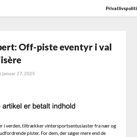
Privatlivspolit
ert: Off-piste eventyr i val
’isère
n
januar 27, 2025
r i verden, tiltrækker vintersportsentusiaster fra nær og
udfordrende pister. For dem, der søger mere end de