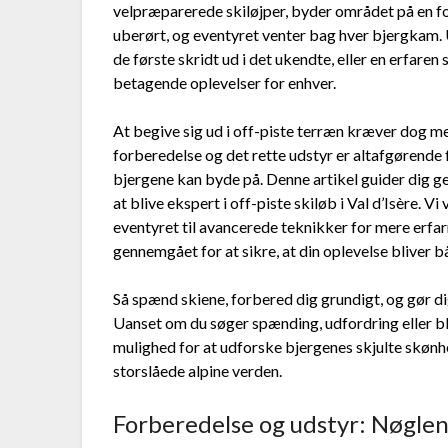
velpræparerede skiløjper, byder området på en fo
uberørt, og eventyret venter bag hver bjergkam
de første skridt ud i det ukendte, eller en erfaren s
betagende oplevelser for enhver.
At begive sig ud i off-piste terræn kræver dog m
forberedelse og det rette udstyr er altafgørende 
bjergene kan byde på. Denne artikel guider dig g
at blive ekspert i off-piste skiløb i Val d’Isère. Vi
eventyret til avancerede teknikker for mere erfarn
gennemgået for at sikre, at din oplevelse bliver 
Så spænd skiene, forbered dig grundigt, og gør dig
Uanset om du søger spænding, udfordring eller blo
mulighed for at udforske bjergenes skjulte skønh
storslåede alpine verden.
Forberedelse og udstyr: Nøglen 