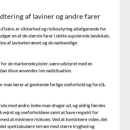
dtering af laviner og andre farer
d’Isère, er sikkerhed og risikostyring altafgørende for
udgør en af de største farer i dette uspolerede landskab,
åelse af lavineterrænet og de nødvendige
 for de markerede pister, være udstyret med en
dan disse anvendes i en nødsituation.
vor man lærer at genkende farlige sneforhold og forstå,
 rute med andre, inden man drager ud, og aldrig færdes
 vejret og sneforholdene samt at have respekt for
t med at minimere risikoen. Ved at kombinere viden, det
e det spektakulære terræn med større tryghed og