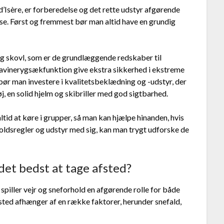
d’Isère, er forberedelse og det rette udstyr afgørende
se. Først og fremmest bør man altid have en grundig
 og skovl, som er de grundlæggende redskaber til
avinerygsækfunktion give ekstra sikkerhed i ekstreme
bør man investere i kvalitetsbeklædning og -udstyr, der
øj, en solid hjelm og skibriller med god sigtbarhed.
altid at køre i grupper, så man kan hjælpe hinanden, hvis
holdsregler og udstyr med sig, kan man trygt udforske de
det bedst at tage afsted?
 spiller vejr og sneforhold en afgørende rolle for både
fsted afhænger af en række faktorer, herunder snefald,