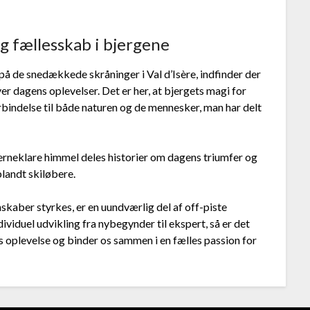
g fællesskab i bjergene
på de snedækkede skråninger i Val d’Isère, indfinder der
ver dagens oplevelser. Det er her, at bjergets magi for
bindelse til både naturen og de mennesker, man har delt
jerneklare himmel deles historier om dagens triumfer og
blandt skiløbere.
skaber styrkes, er en uundværlig del af off-piste
ividuel udvikling fra nybegynder til ekspert, så er det
es oplevelse og binder os sammen i en fælles passion for