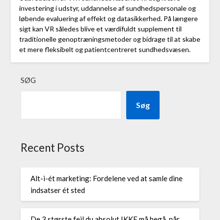
investering i udstyr, uddannelse af sundhedspersonale og
løbende evaluering af effekt og datasikkerhed. På længere
sigt kan VR således blive et værdifuldt supplement til
traditionelle genoptræningsmetoder og bidrage til at skabe
et mere fleksibelt og patientcentreret sundhedsvæsen.
SØG
Søg
Recent Posts
Alt-i-ét marketing: Fordelene ved at samle dine
indsatser ét sted
De 3 største fejl du absolut IKKE må begå, når