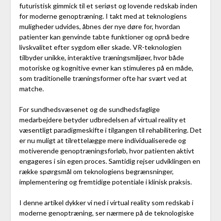
futuristisk gimmick til et seriøst og lovende redskab inden
for moderne genoptræning. I takt med at teknologiens
muligheder udvides, åbnes der nye døre for, hvordan
patienter kan genvinde tabte funktioner og opnå bedre
livskvalitet efter sygdom eller skade. VR-teknologien
tilbyder unikke, interaktive træningsmiljøer, hvor både
motoriske og kognitive evner kan stimuleres på en måde,
som traditionelle træningsformer ofte har svært ved at
matche.
For sundhedsvæsenet og de sundhedsfaglige
medarbejdere betyder udbredelsen af virtual reality et
væsentligt paradigmeskifte i tilgangen til rehabilitering. Det
er nu muligt at tilrettelægge mere individualiserede og
motiverende genoptræningsforløb, hvor patienten aktivt
engageres i sin egen proces. Samtidig rejser udviklingen en
række spørgsmål om teknologiens begrænsninger,
implementering og fremtidige potentiale i klinisk praksis.
I denne artikel dykker vi ned i virtual reality som redskab i
moderne genoptræning, ser nærmere på de teknologiske