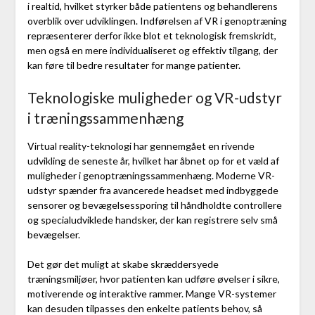
i realtid, hvilket styrker både patientens og behandlerens
overblik over udviklingen. Indførelsen af VR i genoptræning
repræsenterer derfor ikke blot et teknologisk fremskridt,
men også en mere individualiseret og effektiv tilgang, der
kan føre til bedre resultater for mange patienter.
Teknologiske muligheder og VR-udstyr
i træningssammenhæng
Virtual reality-teknologi har gennemgået en rivende
udvikling de seneste år, hvilket har åbnet op for et væld af
muligheder i genoptræningssammenhæng. Moderne VR-
udstyr spænder fra avancerede headset med indbyggede
sensorer og bevægelsessporing til håndholdte controllere
og specialudviklede handsker, der kan registrere selv små
bevægelser.
Det gør det muligt at skabe skræddersyede
træningsmiljøer, hvor patienten kan udføre øvelser i sikre,
motiverende og interaktive rammer. Mange VR-systemer
kan desuden tilpasses den enkelte patients behov, så