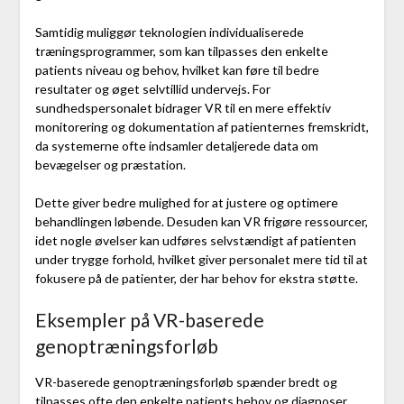
Samtidig muliggør teknologien individualiserede
træningsprogrammer, som kan tilpasses den enkelte
patients niveau og behov, hvilket kan føre til bedre
resultater og øget selvtillid undervejs. For
sundhedspersonalet bidrager VR til en mere effektiv
monitorering og dokumentation af patienternes fremskridt,
da systemerne ofte indsamler detaljerede data om
bevægelser og præstation.
Dette giver bedre mulighed for at justere og optimere
behandlingen løbende. Desuden kan VR frigøre ressourcer,
idet nogle øvelser kan udføres selvstændigt af patienten
under trygge forhold, hvilket giver personalet mere tid til at
fokusere på de patienter, der har behov for ekstra støtte.
Eksempler på VR-baserede
genoptræningsforløb
VR-baserede genoptræningsforløb spænder bredt og
tilpasses ofte den enkelte patients behov og diagnoser.