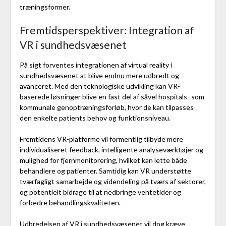
træningsformer.
Fremtidsperspektiver: Integration af
VR i sundhedsvæsenet
På sigt forventes integrationen af virtual reality i
sundhedsvæsenet at blive endnu mere udbredt og
avanceret. Med den teknologiske udvikling kan VR-
baserede løsninger blive en fast del af såvel hospitals- som
kommunale genoptræningsforløb, hvor de kan tilpasses
den enkelte patients behov og funktionsniveau.
Fremtidens VR-platforme vil formentlig tilbyde mere
individualiseret feedback, intelligente analyseværktøjer og
mulighed for fjernmonitorering, hvilket kan lette både
behandlere og patienter. Samtidig kan VR understøtte
tværfagligt samarbejde og videndeling på tværs af sektorer,
og potentielt bidrage til at nedbringe ventetider og
forbedre behandlingskvaliteten.
Udbredelsen af VR i sundhedsvæsenet vil dog kræve