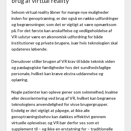
brug af virtual reality
Selvom virtual reality åbner for mange nye muligheder
inden for genoptræning, er der også en række udfordringer
og begrænsninger, som det er vigtigt at være opmærksom
på. For det første kan anskaffelse og vedligeholdelse af
VR-udstyr være en økonomisk udfordring for både
institutioner og private brugere, især hvis teknologien skal
opdateres løbende.
Derudover stiller brugen af VR krav til både teknisk viden
og pædagogiske færdigheder hos det sundhedsfaglige
personale, hvilket kan kræve ekstra uddannelse og
oplæring.
Nogle patienter kan opleve gener som svimmelhed, kvalme
eller desorientering ved brug af VR, hvilket kan begrænse
teknologiens anvendelighed for visse brugergrupper.
Endelig er det vigtigt at påpege, at ikke alle
genoptræningsbehov kan dækkes effektivt gennem
virtuelle oplevelser, og VR bør derfor ses som et
supplement til – og ikke en erstatning for – traditionelle